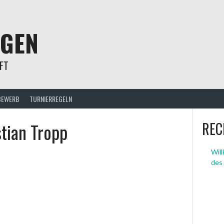
NGEN
FT
BEWERB
TURNIERREGELN
stian Tropp
REC
Wil
des