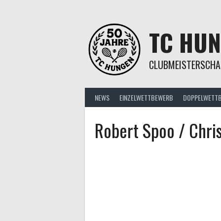
Springe
zum
Inhalt
TC HU
CLUBMEISTERSCHA
NEWS
EINZELWETTBEWERB
DOPPELWETT
Robert Spoo / Chri