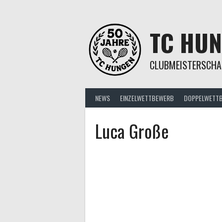
Springe
zum
Inhalt
TC HU
CLUBMEISTERSCHA
NEWS
EINZELWETTBEWERB
DOPPELWETT
Luca Große