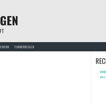
NGEN
FT
BEWERB
TURNIERREGELN
REC
Wil
des