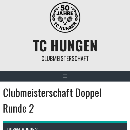
Springe
zum
Inhalt
TC HUNGEN
CLUBMEISTERSCHAFT
Clubmeisterschaft Doppel
Runde 2
DOPPEL RUNDE 2