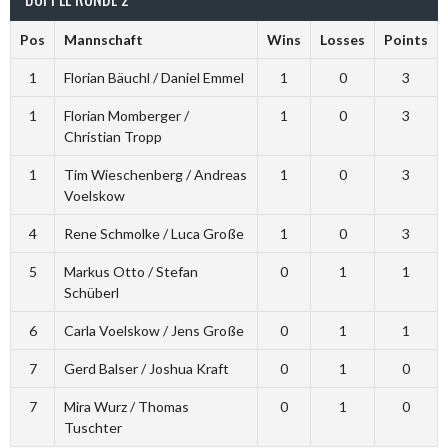
Pos
Mannschaft
Wins
Losses
Points
1
Florian Bäuchl / Daniel Emmel
1
0
3
1
Florian Momberger /
1
0
3
Christian Tropp
1
Tim Wieschenberg / Andreas
1
0
3
Voelskow
4
Rene Schmolke / Luca Große
1
0
3
5
Markus Otto / Stefan
0
1
1
Schüberl
6
Carla Voelskow / Jens Große
0
1
1
7
Gerd Balser / Joshua Kraft
0
1
0
7
Mira Wurz / Thomas
0
1
0
Tuschter