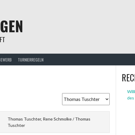
NGEN
FT
BEWERB
TURNIERREGELN
REC
Wil
des
Thomas Tuschter, Rene Schmolke / Thomas
Tuschter