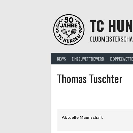
Springe
zum
Inhalt
TC HU
CLUBMEISTERSCHA
NEWS
EINZELWETTBEWERB
DOPPELWETT
Thomas Tuschter
Aktuelle Mannschaft